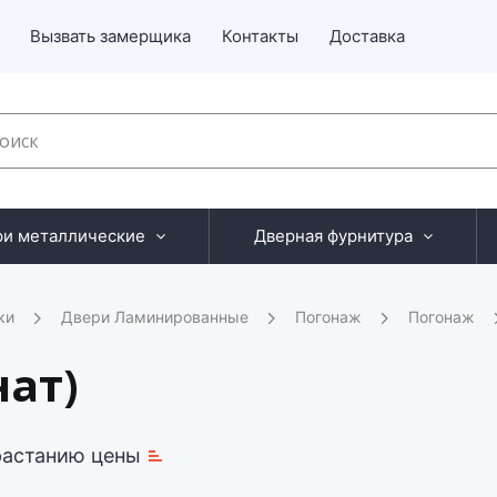
Вызвать замерщика
Контакты
Доставка
ри металлические
Дверная фурнитура
ки
Двери Ламинированные
Погонаж
Погонаж
ат)
растанию цены