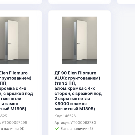
Elen Filomuro
ДГ 90 Elen Filomuro
 грунтованием)
ALU(с грунтованием)
 ПП,
(тип 2 ПП,
кромка с 4-х
алюм.кромка с 4-х
, с врезкой под
сторон, с врезкой под
ытые петли
2 скрытые петли
 и замок
К8000 и замок
тный М1895)
магнитный М1895)
6525
Код: 146526
л: УТ000097296
Артикул: УТ000098730
 в наличии (4)
Есть в наличии (5)