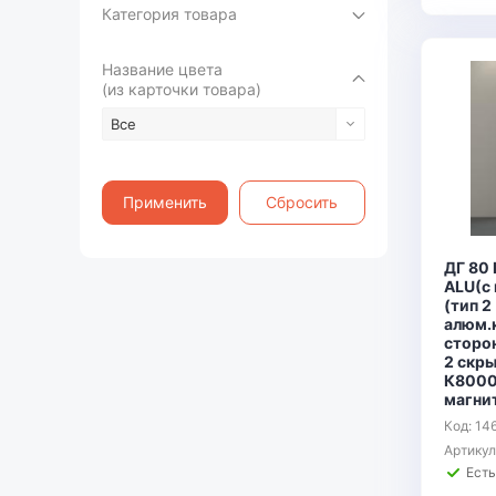
Категория товара
Название цвета
(из карточки товара)
Все
Применить
Сбросить
ДГ 80 
ALU(с
(тип 2
алюм.
сторон
2 скр
К8000
магни
Код: 14
Артику
Есть