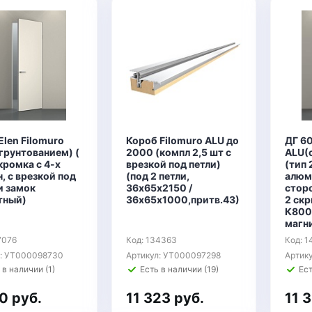
Elen Filomuro
Короб Filomuro ALU до
ДГ 60
грунтованием) (
2000 (компл 2,5 шт с
ALU(
кромка с 4-х
врезкой под петли)
(тип 
, с врезкой под
(под 2 петли,
алюм
и замок
36х65х2150 /
сторо
тный)
36х65х1000,притв.43)
2 ск
К800
магн
7076
Код: 134363
Код: 1
л: УТ000098730
Артикул: УТ000097298
Артик
 в наличии (1)
Есть в наличии (19)
Ест
0 руб.
11 323 руб.
11 