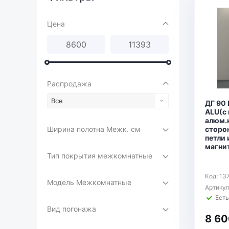
Цена
Распродажа
Все
ДГ 90 
ALU(с 
алюм.
Ширина полотна Межк. см
сторон
петли 
магни
Тип покрытия межкомнатные
Код: 13
Модель Межкомнатные
Артику
Есть
Вид погонажа
8 60