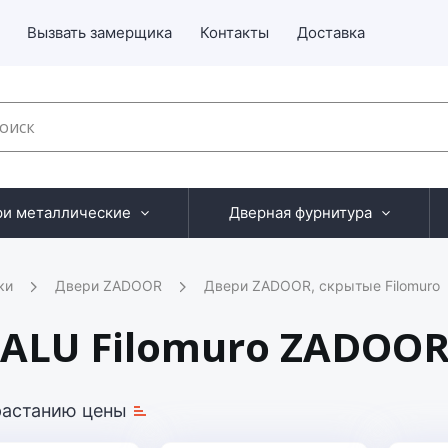
Вызвать замерщика
Контакты
Доставка
ри металлические
Дверная фурнитура
ки
Двери ZADOOR
Двери ZADOOR, скрытые Filomuro
 ALU Filomuro ZADOO
растанию цены