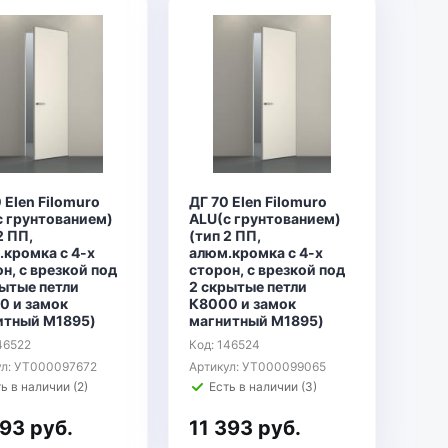
 Elen Filomuro
ДГ 70 Elen Filomuro
с грунтованием)
ALU(с грунтованием)
2 ПП,
(тип 2 ПП,
.кромка с 4-х
алюм.кромка с 4-х
н, с врезкой под
сторон, с врезкой под
рытые петли
2 скрытые петли
0 и замок
К8000 и замок
итный М1895)
магнитный М1895)
46522
Код: 146524
ул: УТ000097672
Артикул: УТ000099065
ь в наличии (2)
Есть в наличии (3)
393 руб.
11 393 руб.