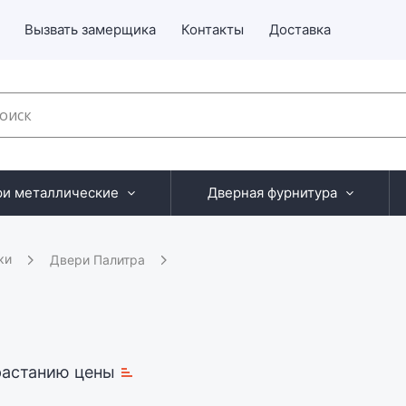
Вызвать замерщика
Контакты
Доставка
ри металлические
Дверная фурнитура
ки
Двери Палитра
растанию цены